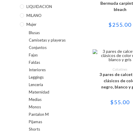
múltipl
Bermuda carpin
variant
LIQUIDACION
bleach
Las
opcion
MILANO
se
puede
$
255.00
Mujer
elegir
en
Blusas
la
página
Camisetas y playeras
de
produc
Conjuntos
Fajas
Faldas
Este
produc
SELECCIONAR OPC
Calcetines
Interiores
tiene
3 pares de calcet
múltipl
Leggings
variant
clásicos de col
Las
Lenceria
negro, blanco y 
opcion
Maternidad
se
puede
Medias
elegir
$
55.00
en
Monos
la
página
Pantalon M
de
produc
Pijamas
Shorts