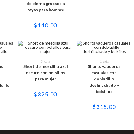
variantes.
de pierna gruesos a
Las
rayas para hombre
opciones
se
pueden
elegir
$
140.00
en
la
página
de
producto
Este
Este
to
producto
producto
IONES
SELECCIONAR OPCIONES
SELECCIONAR OPCIONES
Shorts
Shorts
tiene
tiene
os
Short de mezclilla azul
Shorts vaqueros
es
múltiples
múltiples
es.
variantes.
variantes.
oscuro con bolsillos
casuales con
Las
Las
para mujer
dobladillo
es
opciones
opciones
se
se
sillo
deshilachado y
n
pueden
pueden
bolsillos
elegir
elegir
$
325.00
en
en
la
la
página
página
$
315.00
de
de
to
producto
producto