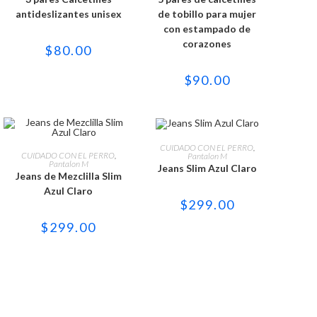
múltiples
múltiples
variantes.
variantes.
antideslizantes unisex
de tobillo para mujer
Las
Las
con estampado de
opciones
opciones
se
se
corazones
$
80.00
pueden
pueden
elegir
elegir
en
en
$
90.00
la
la
página
página
de
de
producto
producto
Este
Este
producto
SELECCIONAR OPCIONES
CUIDADO CON EL PERRO
,
producto
SELECCIONAR OPCIONES
tiene
CUIDADO CON EL PERRO
,
Pantalon M
tiene
múltiples
Pantalon M
Jeans Slim Azul Claro
múltiples
variantes.
Jeans de Mezclilla Slim
variantes.
Las
Azul Claro
Las
opciones
opciones
$
299.00
se
se
pueden
pueden
elegir
$
299.00
elegir
en
en
la
la
página
página
de
de
producto
producto