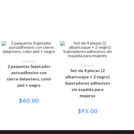
Este
producto
Este
SELECCIONAR OPCIONES
Interiores
tiene
producto
SELECCIONAR OPCIONES
Interiores
2 paquetes Sujetador
múltiples
tiene
Set de 4 piezas (2
variantes.
múltiples
autoadhesivo con
Las
variantes.
albaricoque + 2 negro)
cierre delantero, color
opciones
Las
Sujetadores adhesivos
se
opciones
piel + negro
pueden
se
sin espalda para
elegir
pueden
mujeres
en
elegir
$
60.00
la
en
página
la
de
página
$
95.00
producto
de
producto