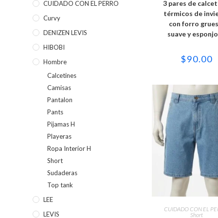
3 pares de calcet
CUIDADO CON EL PERRO
múltipl
variant
térmicos de invi
Curvy
Las
con forro grues
opcion
se
DENIZEN LEVIS
suave y esponj
puede
elegir
HIBOBI
en
$
90.00
la
Hombre
página
de
Calcetines
produc
Camisas
Pantalon
Pants
Pijamas H
Playeras
Ropa Interior H
Short
Sudaderas
Top tank
Este
LEE
produc
SELECCIONAR OPC
CUIDADO CON EL P
tiene
LEVIS
Short