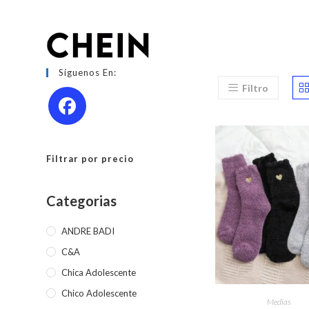
Ir
al
contenido
Síguenos En:
Filtro
Filtrar por precio
Categorias
ANDRE BADI
C&A
Chica Adolescente
Este
Chico Adolescente
produc
SELECCIONAR OPC
Medias
tiene