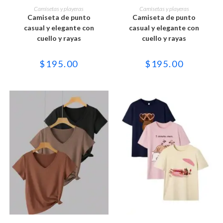
producto
producto
SELECCIONAR OPCIONES
SELECCIONAR OPCIONES
Camisetas y playeras
Camisetas y playeras
tiene
tiene
Camiseta de punto
Camiseta de punto
múltiples
múltiples
variantes.
variantes.
casual y elegante con
casual y elegante con
Las
Las
cuello y rayas
cuello y rayas
opciones
opciones
se
se
pueden
pueden
elegir
elegir
$
195.00
$
195.00
en
en
la
la
página
página
de
de
producto
producto
Este
Este