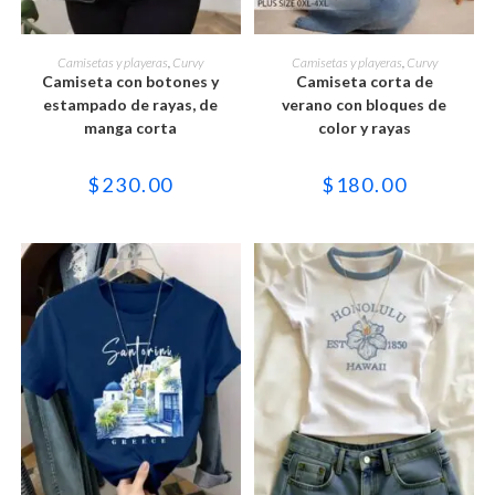
Este
Este
producto
producto
SELECCIONAR OPCIONES
SELECCIONAR OPCIONES
Camisetas y playeras
,
Curvy
Camisetas y playeras
,
Curvy
tiene
tiene
Camiseta con botones y
Camiseta corta de
múltiples
múltiples
variantes.
variantes.
estampado de rayas, de
verano con bloques de
Las
Las
manga corta
color y rayas
opciones
opciones
se
se
pueden
pueden
elegir
elegir
$
230.00
$
180.00
en
en
la
la
página
página
de
de
producto
producto