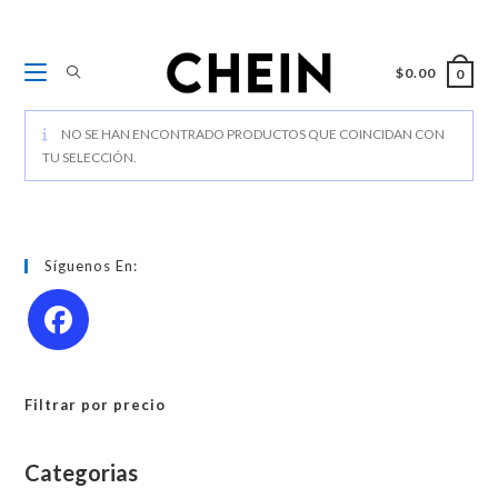
Ir
al
contenido
$
0.00
0
NO SE HAN ENCONTRADO PRODUCTOS QUE COINCIDAN CON
TU SELECCIÓN.
Síguenos En:
Filtrar por precio
Categorias