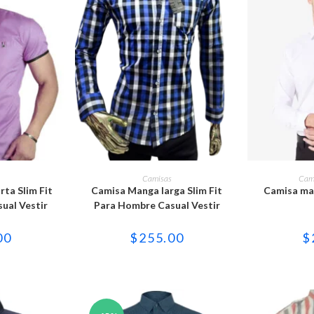
e
Este
ducto
producto
OPCIONES
SELECCIONAR OPCIONES
SELECCI
Camisas
Cam
ne
tiene
ta Slim Fit
Camisa Manga larga Slim Fit
Camisa ma
tiples
múltiples
iantes.
variantes.
ual Vestir
Para Hombre Casual Vestir
Las
iones
opciones
se
00
$
255.00
$
eden
pueden
gir
elegir
en
la
ina
página
de
ducto
producto