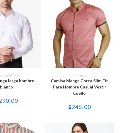
Este
Este
producto
producto
ONAR OPCIONES
SELECCIONAR OPCIONES
isas
,
OPTIMA
Camisas
tiene
tiene
nga larga hombre
Camisa Manga Corta Slim Fit
múltiples
múltiples
variantes.
variantes.
blanco
Para Hombre Casual Vestir
Las
Las
Cuello
opciones
opciones
se
se
290.00
pueden
pueden
$
245.00
elegir
elegir
en
en
la
la
página
página
de
de
producto
producto