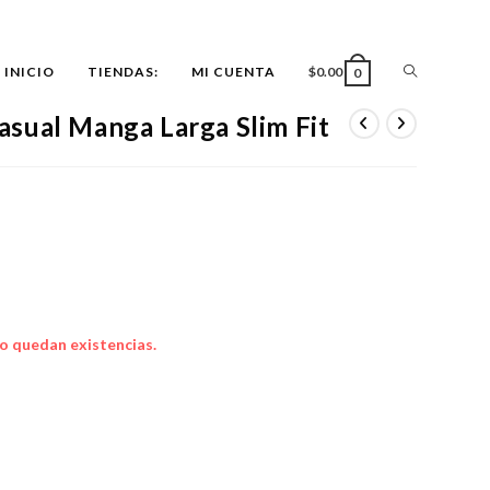
ALTERNAR
INICIO
TIENDAS:
MI CUENTA
$
0.00
0
sual Manga Larga Slim Fit
BÚSQUEDA
DE
LA
o quedan existencias.
WEB