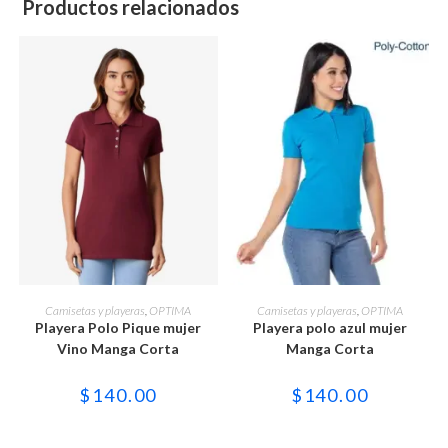
Productos relacionados
Este
Este
producto
producto
SELECCIONAR OPCIONES
SELECCIONAR OPCIONES
Camisetas y playeras
,
OPTIMA
Camisetas y playeras
,
OPTIMA
tiene
tiene
Playera Polo Pique mujer
Playera polo azul mujer
múltiples
múltiples
variantes.
variantes.
Vino Manga Corta
Manga Corta
Las
Las
opciones
opciones
se
se
$
140.00
$
140.00
pueden
pueden
elegir
elegir
en
en
la
la