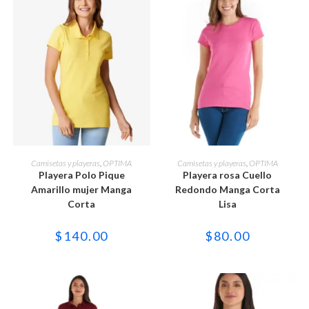
Este
Este
producto
producto
SELECCIONAR OPCIONES
SELECCIONAR OPCIONES
Camisetas y playeras
,
OPTIMA
Camisetas y playeras
,
OPTIMA
tiene
tiene
Playera Polo Pique
Playera rosa Cuello
múltiples
múltiples
variantes.
variantes.
Amarillo mujer Manga
Redondo Manga Corta
Las
Las
Corta
Lisa
opciones
opciones
se
se
pueden
pueden
$
140.00
$
80.00
elegir
elegir
en
en
la
la
página
página
de
de
producto
producto