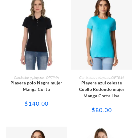
producto
producto
Este
Este
producto
producto
SELECCIONAR OPCIONES
SELECCIONAR OPCIONES
Camisetas y playeras
,
OPTIMA
Camisetas y playeras
,
OPTIMA
tiene
tiene
Playera polo Negra mujer
Playera azul celeste
múltiples
múltiples
variantes.
variantes.
Manga Corta
Cuello Redondo mujer
Las
Las
Manga Corta Lisa
opciones
opciones
se
se
$
140.00
pueden
pueden
$
80.00
elegir
elegir
en
en
la
la
página
página
de
de
producto
producto