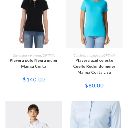
Este
Este
producto
producto
SELECCIONAR OPCIONES
SELECCIONAR OPCIONES
Camisetas y playeras
,
OPTIMA
Camisetas y playeras
,
OPTIMA
tiene
tiene
Playera polo Negra mujer
Playera azul celeste
múltiples
múltiples
variantes.
variantes.
Manga Corta
Cuello Redondo mujer
Las
Las
Manga Corta Lisa
opciones
opciones
se
se
$
140.00
pueden
pueden
$
80.00
elegir
elegir
en
en
la
la
página
página
de
de
producto
producto