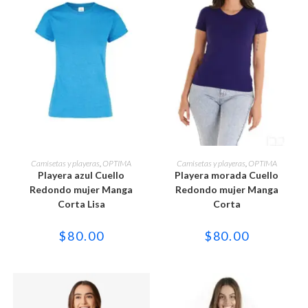
Este
Este
producto
producto
SELECCIONAR OPCIONES
SELECCIONAR OPCIONES
Camisetas y playeras
,
OPTIMA
Camisetas y playeras
,
OPTIMA
tiene
tiene
Playera azul Cuello
Playera morada Cuello
múltiples
múltiples
variantes.
variantes.
Redondo mujer Manga
Redondo mujer Manga
Las
Las
Corta Lisa
Corta
opciones
opciones
se
se
pueden
pueden
$
80.00
$
80.00
elegir
elegir
en
en
la
la
página
página
de
de
producto
producto