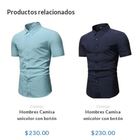
Productos relacionados
Este
Este
producto
producto
SELECCIONAR OPCIONES
SELECCIONAR OPCIONES
Camisas
Camisas
tiene
tiene
Hombres Camisa
Hombres Camisa
múltiples
múltiples
variantes.
variantes.
unicolor con botón
unicolor con botón
Las
Las
opciones
opciones
se
se
$
230.00
$
230.00
pueden
pueden
elegir
elegir