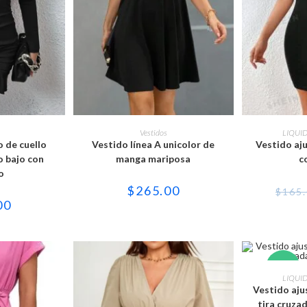
e
Este
ducto
producto
OPCIONES
SELECCIONAR OPCIONES
SELECCI
Vestidos
LIQUI
ne
tiene
 de cuello
Vestido línea A unicolor de
Vestido aj
tiples
múltiples
iantes.
variantes.
o bajo con
manga mariposa
c
Las
o
iones
opciones
se
$
265.00
$
165
eden
pueden
00
gir
elegir
en
la
ina
página
de
ducto
producto
-69%
SELECCI
LIQUI
Vestido aju
tira cruzad