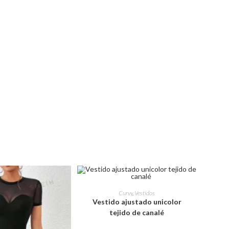
Este
producto
SELECCIONAR OPCIONES
Curvy
,
Vestidos
tiene
Vestido ajustado unicolor
múltiples
variantes.
tejido de canalé
Las
opciones