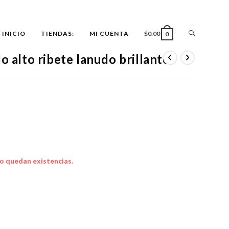
ALTERNAR
INICIO
TIENDAS:
MI CUENTA
$
0.00
0
o alto ribete lanudo brillante
BÚSQUEDA
DE
LA
o quedan existencias.
WEB