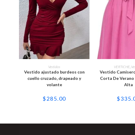
Este
Est
producto
pro
SELECCIONAR OPCIONES
SELECCIONAR 
Vestidos
VERTICHE
,
Ve
tiene
tie
Vestido ajustado burdeos con
Vestido Camiser
múltiples
múl
variantes.
var
cuello cruzado, drapeado y
Corta De Verano 
Las
Las
volante
Alta
opciones
opc
se
se
pueden
pu
$
285.00
$
335.
elegir
ele
en
en
la
la
página
pág
de
de
producto
pro