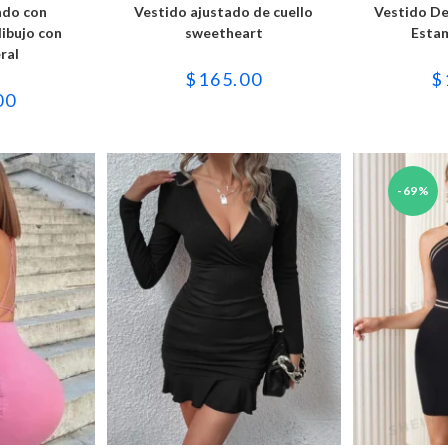
ne
tiene
ado con
Vestido ajustado de cuello
Vestido De
tiples
múltiples
iantes.
variantes.
ibujo con
sweetheart
Estam
Las
ral
iones
opciones
se
$
165.00
$
eden
pueden
00
gir
elegir
en
la
ina
página
de
ducto
producto
-69%