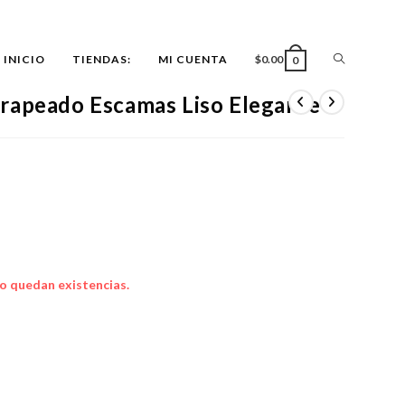
ALTERNAR
INICIO
TIENDAS:
MI CUENTA
$
0.00
0
rapeado Escamas Liso Elegante
BÚSQUEDA
DE
LA
o quedan existencias.
WEB