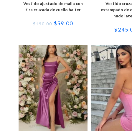
tiene
tie
Vestido ajustado de malla con
Vestido cruz
múltiples
múl
variantes.
var
tira cruzada de cuello halter
estampado de d
Las
Las
nudo late
opciones
opc
se
se
El
El
$
59.00
$
190.00
pueden
pu
precio
precio
$
245.
elegir
ele
original
actual
en
en
era:
es:
la
la
$190.00.
$59.00.
página
pág
de
de
producto
pro