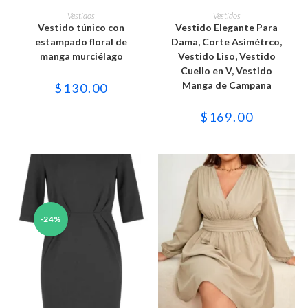
Este
Este
producto
producto
SELECCIONAR OPCIONES
SELECCIONAR OPCIONES
Vestidos
Vestidos
tiene
tiene
Vestido túnico con
Vestido Elegante Para
múltiples
múltiples
variantes.
variantes.
estampado floral de
Dama, Corte Asimétrco,
Las
Las
manga murciélago
Vestido Liso, Vestido
opciones
opciones
se
se
Cuello en V, Vestido
pueden
pueden
Manga de Campana
$
130.00
elegir
elegir
en
en
la
la
$
169.00
página
página
de
de
producto
producto
-24%