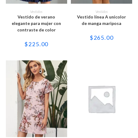
Este
Este
producto
producto
SELECCIONAR OPCIONES
SELECCIONAR OPCIONES
Vestidos
Vestidos
tiene
tiene
Vestido de verano
Vestido línea A unicolor
múltiples
múltiples
variantes.
variantes.
elegante para mujer con
de manga mariposa
Las
Las
contraste de color
opciones
opciones
se
se
$
265.00
pueden
pueden
$
225.00
elegir
elegir
en
en
la
la
página
página
de
de
producto
producto