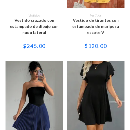
Este
Este
producto
producto
SELECCIONAR OPCIONES
SELECCIONAR OPCIONES
Vestidos
Vestidos
tiene
tiene
Vestido cruzado con
Vestido de tirantes con
múltiples
múltiples
variantes.
variantes.
estampado de dibujo con
estampado de mariposa
Las
Las
nudo lateral
escote V
opciones
opciones
se
se
pueden
pueden
$
245.00
$
120.00
elegir
elegir
en
en
la
la
página
página
de
de
producto
producto